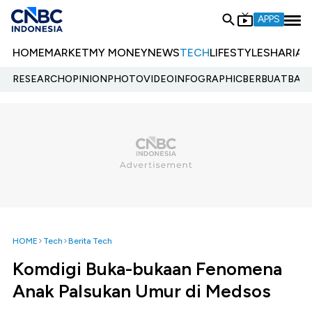
APPS
HOME
MARKET
MY MONEY
NEWS
TECH
LIFESTYLE
SHARIA
E
RESEARCH
OPINION
PHOTO
VIDEO
INFOGRAPHIC
BERBUATBAIK.
HOME
Tech
Berita Tech
Komdigi Buka-bukaan Fenomena
Anak Palsukan Umur di Medsos