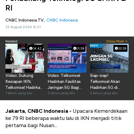
RI
CNBC Indonesia TV,
CNBC Indonesia
22 August 2024 12:21
Related
Show More
04:42
01:59
00:59
Video: Dukung
Video: Telkomsel
Siap-siap!
Kesiapan IKN,
Hadirkan Fasilitas
Telkomsel Akan
Telkomsel Hadirkan
Jaringan 5G Bagi
Hadirkan 5G di
5G Standalone
1 tahun yang lalu
Nelayan
2 tahun yang lalu
Jakarta
5 tahun yang lalu
Jakarta, CNBC Indonesia -
Upacara Kemerdekaan
ke 79 RI beberapa waktu lalu di IKN menjadi titik
pertama bagi Nusan...