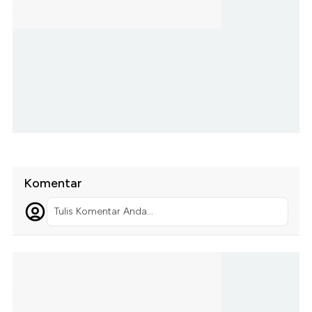
Komentar
Tulis Komentar Anda...