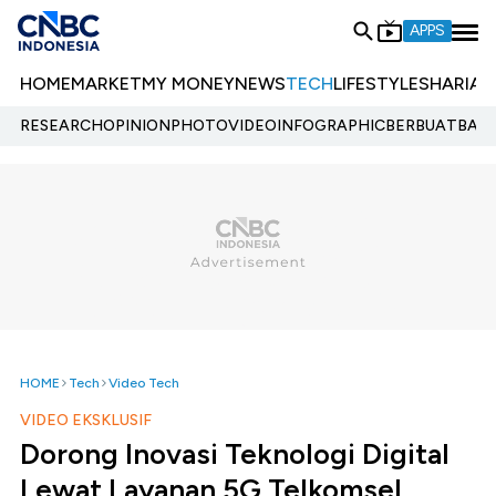
APPS
HOME
MARKET
MY MONEY
NEWS
TECH
LIFESTYLE
SHARIA
E
RESEARCH
OPINION
PHOTO
VIDEO
INFOGRAPHIC
BERBUATBAIK.
HOME
Tech
Video Tech
VIDEO EKSKLUSIF
Dorong Inovasi Teknologi Digital
Lewat Layanan 5G Telkomsel