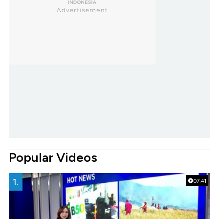
Popular Videos
1.
07:41