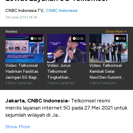
CNBC Indonesia TV,
CNBC Indonesia
04 June 2021 16:35
Related
Show More
01:59
03:30
11:15
Video: Telkomsel
Video: Jurus
Video: Telkomsel
Hadirkan Fasilitas
Telkomsel
Kembali Gelar
Jaringan 5G Bagi
Tingkatkan
NextDev Summit
Nelayan
2 tahun yang lalu
Penetrasi Internet
2 tahun yang lalu
2023
3 tahun yang lalu
di Indonesia
Jakarta, CNBC Indonesia-
Telkomsel resmi
merilis layanan internet 5G pada 27 Mei 2021 untuk
sejumlah wilayah di Ja...
Show More