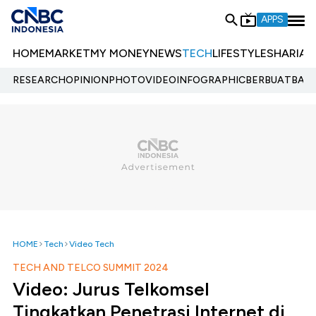
APPS
HOME
MARKET
MY MONEY
NEWS
TECH
LIFESTYLE
SHARIA
E
RESEARCH
OPINION
PHOTO
VIDEO
INFOGRAPHIC
BERBUATBAIK.
HOME
Tech
Video Tech
TECH AND TELCO SUMMIT 2024
Video: Jurus Telkomsel
Tingkatkan Penetrasi Internet di