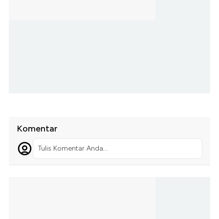
Komentar
Tulis Komentar Anda...