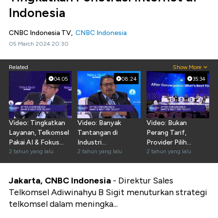
Indonesia
CNBC Indonesia TV,
CNBC Indonesia
05 March 2024 20:30
Related
Show More
04:05
08:24
35:34
Video: Tingkatkan
Video: Banyak
Video: Bukan
Layanan, Telkomsel
Tantangan di
Perang Tarif,
Pakai AI & Fokus
Industri
Provider Pilih
FMC
2 tahun yang lalu
Telekomunikasi,
2 tahun yang lalu
Bersaing Soal Ini
2 tahun yang lalu
Kominfo Bantu Ini
Jakarta, CNBC Indonesia
- Direktur Sales
Telkomsel Adiwinahyu B Sigit menuturkan strategi
telkomsel dalam meningka...