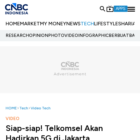
APPS
HOME
MARKET
MY MONEY
NEWS
TECH
LIFESTYLE
SHARIA
E
RESEARCH
OPINION
PHOTO
VIDEO
INFOGRAPHIC
BERBUATBAIK.
HOME
Tech
Video Tech
VIDEO
Siap-siap! Telkomsel Akan
Hadirkan 5G di Jakarta