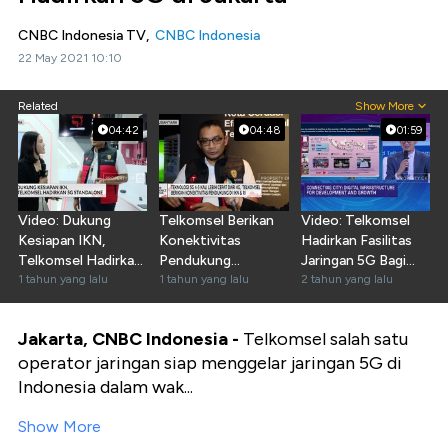
CNBC Indonesia TV,
CNBC Indonesia
22 May 2021 10:10
Related
Show More
04:42
04:48
01:59
Video: Dukung
Telkomsel Berikan
Video: Telkomsel
Kesiapan IKN,
Konektivitas
Hadirkan Fasilitas
Telkomsel Hadirkan
Pendukung
Jaringan 5G Bagi
5G Standalone
1 tahun yang lalu
Teknologi 5G di IKN
1 tahun yang lalu
Nelayan
2 tahun yang lalu
& RI
Jakarta, CNBC Indonesia -
Telkomsel salah satu
operator jaringan siap menggelar jaringan 5G di
Indonesia dalam wak...
Show More