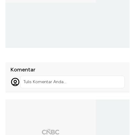
Komentar
Tulis Komentar Anda...