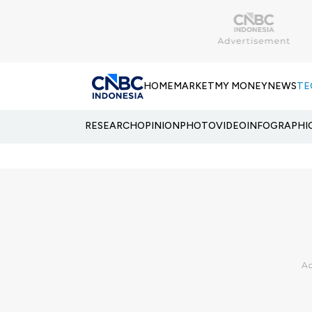
HOME
MARKET
MY MONEY
NEWS
TE
RESEARCH
OPINION
PHOTO
VIDEO
INFOGRAPHI