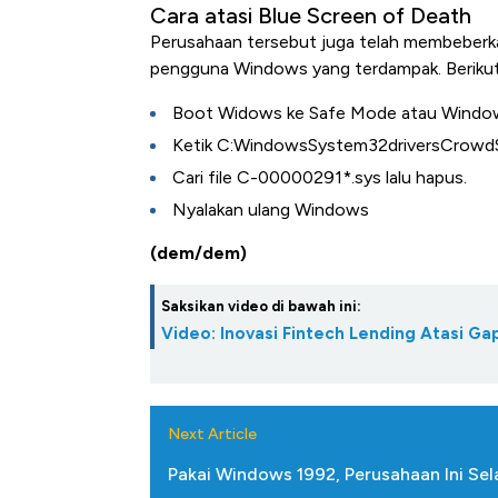
Cara atasi Blue Screen of Death
Perusahaan tersebut juga telah membeberk
pengguna Windows yang terdampak. Berikut
Boot Widows ke Safe Mode atau Windo
Ketik C:WindowsSystem32driversCrowdSt
Cari file C-00000291*.sys lalu hapus.
Nyalakan ulang Windows
(dem/dem)
Saksikan video di bawah ini:
Video: Inovasi Fintech Lending Atasi 
Next Article
Pakai Windows 1992, Perusahaan Ini Se