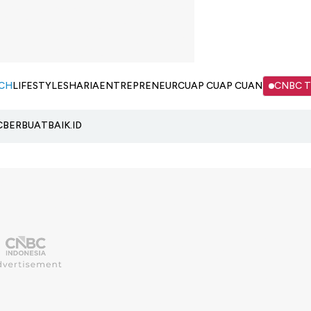
CH
LIFESTYLE
SHARIA
ENTREPRENEUR
CUAP CUAP CUAN
CNBC 
C
BERBUATBAIK.ID