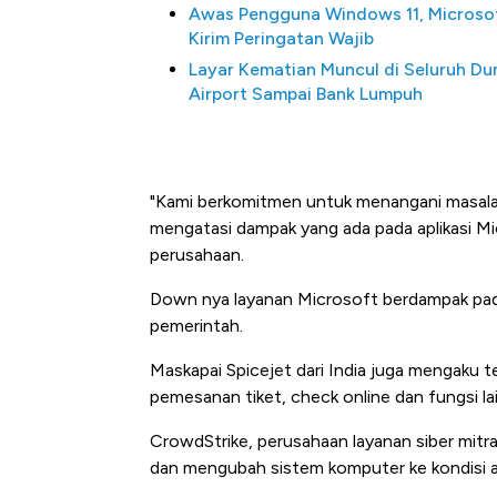
Awas Pengguna Windows 11, Microso
Kirim Peringatan Wajib
Layar Kematian Muncul di Seluruh Dun
Airport Sampai Bank Lumpuh
"Kami berkomitmen untuk menangani masalah 
mengatasi dampak yang ada pada aplikasi Mic
Begini Cara Korsel a
perusahaan.
di Jaman Dulu
Down nya layanan Microsoft berdampak pada 
pemerintah.
Maskapai Spicejet dari India juga mengaku 
pemesanan tiket, check online dan fungsi lai
CrowdStrike, perusahaan layanan siber mitr
dan mengubah sistem komputer ke kondisi a