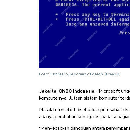
Foto: Ilustrasi blue screen of death. (Freepik)
Jakarta, CNBC Indonesia
- Microsoft ung
komputernya. Jutaan sistem komputer terda
Masalah tersebut disebutkan perusahaan k
adanya perubahan konfigurasi pada sebagian
"Menyebabkan gangguan antara penyimpana