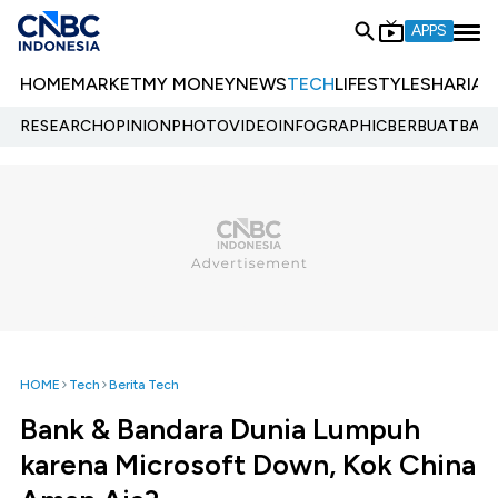
APPS
HOME
MARKET
MY MONEY
NEWS
TECH
LIFESTYLE
SHARIA
E
RESEARCH
OPINION
PHOTO
VIDEO
INFOGRAPHIC
BERBUATBAIK.
HOME
Tech
Berita Tech
Bank & Bandara Dunia Lumpuh
karena Microsoft Down, Kok China