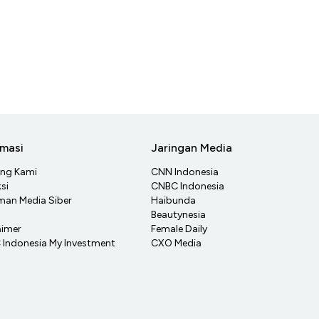
rmasi
Jaringan Media
ang Kami
CNN Indonesia
si
CNBC Indonesia
an Media Siber
Haibunda
Beautynesia
aimer
Female Daily
Indonesia My Investment
CXO Media