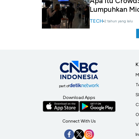
Apa Itu CrowdS
Lumpuhkan Mic
TECH
2 tahun yang lalu
K
M
T
part of
S
Download Apps
C
O
Connect With Us
V
I