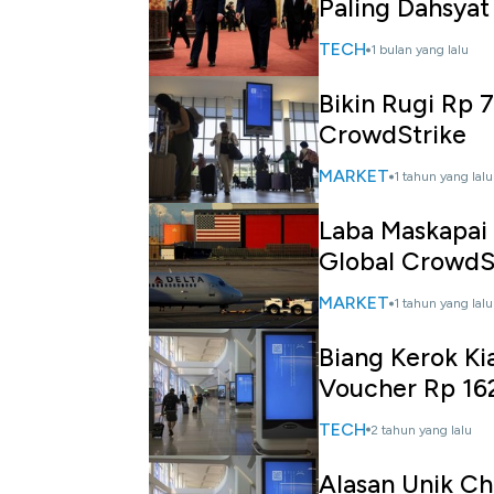
Paling Dahsyat
TECH
1 bulan yang lalu
Bikin Rugi Rp 7
CrowdStrike
MARKET
1 tahun yang lalu
Laba Maskapai 
Global CrowdS
MARKET
1 tahun yang lalu
Biang Kerok K
Voucher Rp 16
TECH
2 tahun yang lalu
Alasan Unik Ch