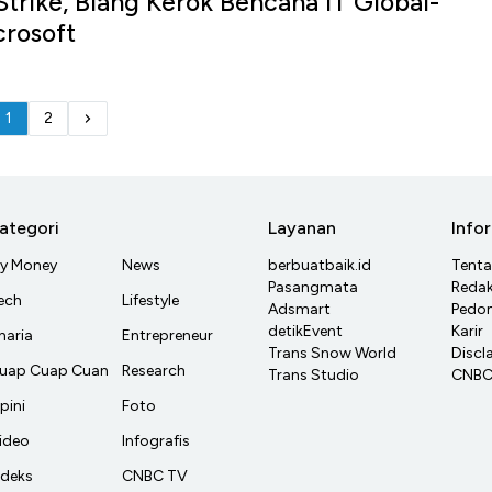
trike, Biang Kerok Bencana IT Global-
rosoft
1
2
ategori
Layanan
Info
y Money
News
berbuatbaik.id
Tent
Pasangmata
Redak
ech
Lifestyle
Adsmart
Pedom
detikEvent
Karir
haria
Entrepreneur
Trans Snow World
Discl
uap Cuap Cuan
Research
Trans Studio
CNBC 
pini
Foto
ideo
Infografis
ndeks
CNBC TV