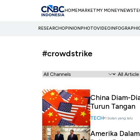
HOME
MARKET
MY MONEY
NEWS
TE
RESEARCH
OPINION
PHOTO
VIDEO
INFOGRAPHI
#crowdstrike
China Diam-Di
Turun Tangan
TECH
1 bulan yang lalu
Amerika Dalam