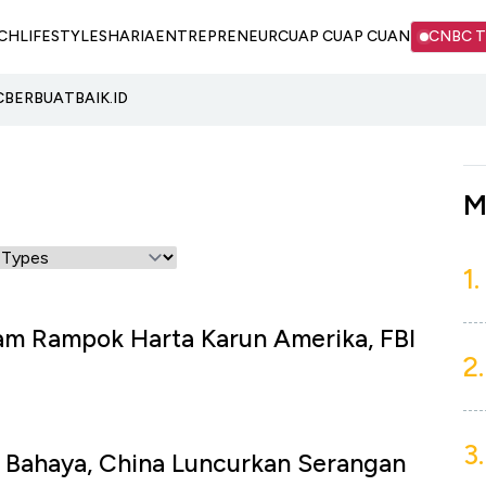
CH
LIFESTYLE
SHARIA
ENTREPRENEUR
CUAP CUAP CUAN
CNBC 
C
BERBUATBAIK.ID
M
1.
am Rampok Harta Karun Amerika, FBI
2.
3.
 Bahaya, China Luncurkan Serangan