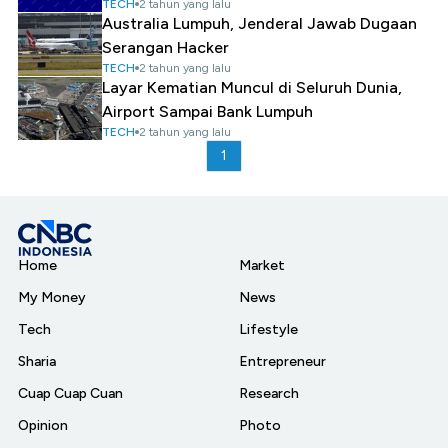
TECH
2 tahun yang lalu
Australia Lumpuh, Jenderal Jawab Dugaan
Serangan Hacker
TECH
2 tahun yang lalu
Layar Kematian Muncul di Seluruh Dunia,
Airport Sampai Bank Lumpuh
TECH
2 tahun yang lalu
1
Home
Market
My Money
News
Tech
Lifestyle
Sharia
Entrepreneur
Cuap Cuap Cuan
Research
Opinion
Photo