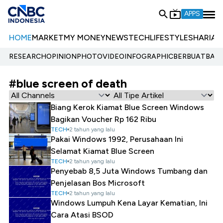
APPS
HOME
MARKET
MY MONEY
NEWS
TECH
LIFESTYLE
SHARIA
E
RESEARCH
OPINION
PHOTO
VIDEO
INFOGRAPHIC
BERBUATBAIK.
#blue screen of death
Biang Kerok Kiamat Blue Screen Windows
Bagikan Voucher Rp 162 Ribu
TECH
2 tahun yang lalu
Pakai Windows 1992, Perusahaan Ini
Selamat Kiamat Blue Screen
TECH
2 tahun yang lalu
Penyebab 8,5 Juta Windows Tumbang dan
Penjelasan Bos Microsoft
TECH
2 tahun yang lalu
Windows Lumpuh Kena Layar Kematian, Ini
Cara Atasi BSOD