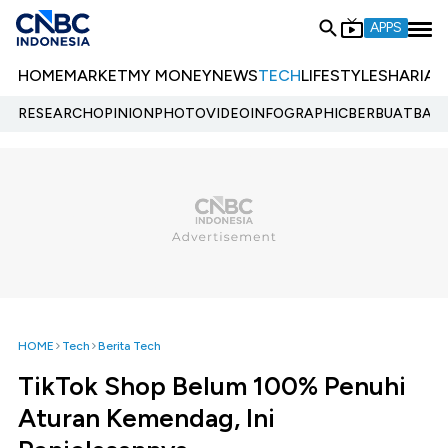
APPS
HOME
MARKET
MY MONEY
NEWS
TECH
LIFESTYLE
SHARIA
E
RESEARCH
OPINION
PHOTO
VIDEO
INFOGRAPHIC
BERBUATBAIK.
HOME
Tech
Berita Tech
TikTok Shop Belum 100% Penuhi
Aturan Kemendag, Ini