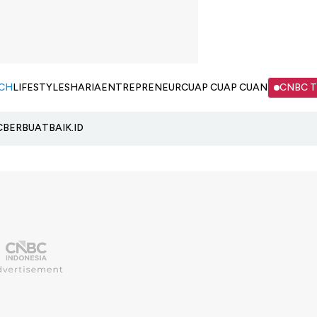
CH
LIFESTYLE
SHARIA
ENTREPRENEUR
CUAP CUAP CUAN
CNBC 
C
BERBUATBAIK.ID