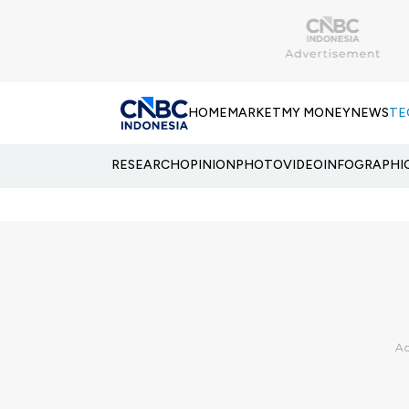
HOME
MARKET
MY MONEY
NEWS
TE
RESEARCH
OPINION
PHOTO
VIDEO
INFOGRAPHI