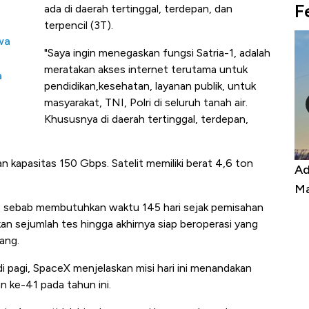
F
ada di daerah tertinggal, terdepan, dan
terpencil (3T).
wa
"Saya ingin menegaskan fungsi Satria-1, adalah
meratakan akses internet terutama untuk
a
pendidikan,kesehatan, layanan publik, untuk
masyarakat, TNI, Polri di seluruh tanah air.
Khususnya di daerah tertinggal, terdepan,
n kapasitas 150 Gbps. Satelit memiliki berat 4,6 ton
Kongo Tutup Keran Ekspor, Harga
Ad
Tembaga Terbang ke Zona Berbahaya
Ma
an, sebab membutuhkan waktu 145 hari sejak pemisahan
ukan sejumlah tes hingga akhirnya siap beroperasi yang
ang.
i pagi, SpaceX menjelaskan misi hari ini menandakan
n ke-41 pada tahun ini.