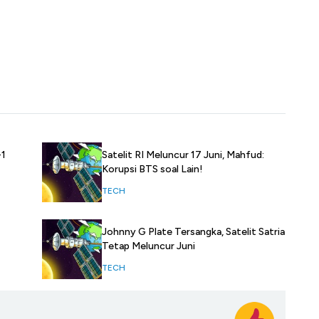
-1
Satelit RI Meluncur 17 Juni, Mahfud:
Korupsi BTS soal Lain!
TECH
Johnny G Plate Tersangka, Satelit Satria
Tetap Meluncur Juni
TECH