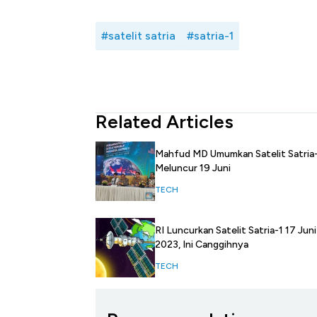
#satelit satria
#satria-1
Related Articles
Mahfud MD Umumkan Satelit Satria
Meluncur 19 Juni
TECH
RI Luncurkan Satelit Satria-1 17 Juni
2023, Ini Canggihnya
TECH