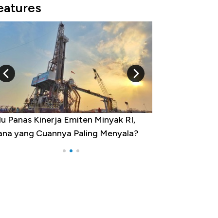
eatures
u Panas Kinerja Emiten Minyak RI,
10 Provinsi den
na yang Cuannya Paling Menyala?
Pengangguran Te