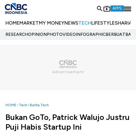
APPS
HOME
MARKET
MY MONEY
NEWS
TECH
LIFESTYLE
SHARIA
E
RESEARCH
OPINION
PHOTO
VIDEO
INFOGRAPHIC
BERBUATBAIK.
HOME
Tech
Berita Tech
Bukan GoTo, Patrick Walujo Justru
Puji Habis Startup Ini