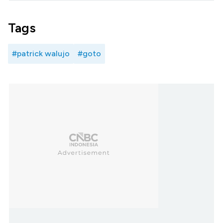
Tags
#patrick walujo
#goto