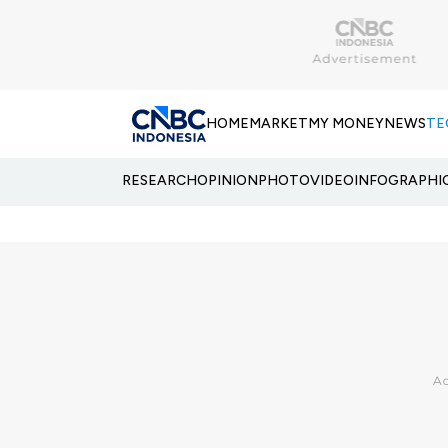
HOME
MARKET
MY MONEY
NEWS
TE
RESEARCH
OPINION
PHOTO
VIDEO
INFOGRAPHI