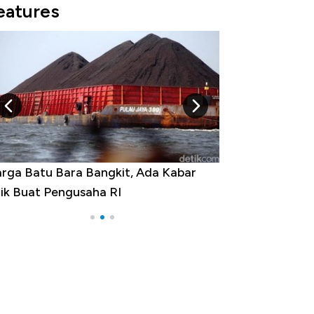
eatures
ga Batu Bara Bangkit, Ada Kabar
Harga Emas Jatuh 
k Buat Pengusaha RI
Apa yang Sebenar