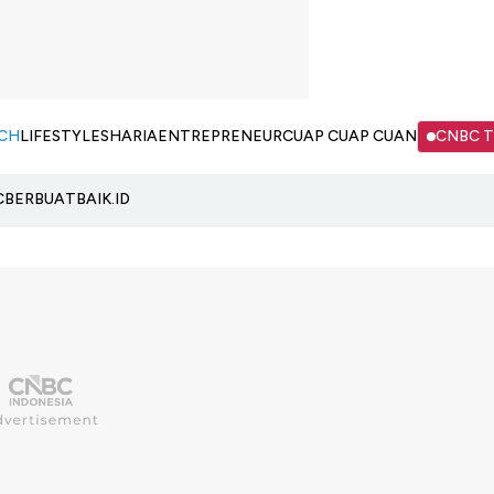
CH
LIFESTYLE
SHARIA
ENTREPRENEUR
CUAP CUAP CUAN
CNBC 
C
BERBUATBAIK.ID