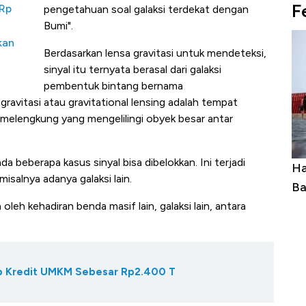
F
 Rp
pengetahuan soal galaksi terdekat dengan
Bumi".
kan
Berdasarkan lensa gravitasi untuk mendeteksi,
sinyal itu ternyata berasal dari galaksi
pembentuk bintang bernama
avitasi atau gravitational lensing adalah tempat
 melengkung yang mengelilingi obyek besar antar
 beberapa kasus sinyal bisa dibelokkan. Ini terjadi
Ini Kekuatan Uang Embraer Kuasai
Har
misalnya adanya galaksi lain.
Langit Dunia, Pembunuh Boeing-Airbus?
Bai
oleh kehadiran benda masif lain, galaksi lain, antara
Gap Kredit UMKM Sebesar Rp2.400 T