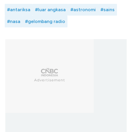
#antariksa
#luar angkasa
#astronomi
#sains
#nasa
#gelombang radio