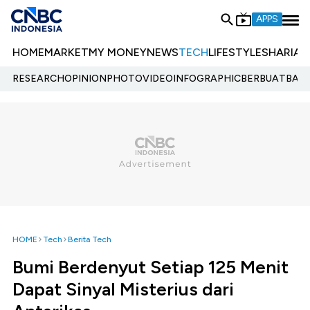
APPS
HOME
MARKET
MY MONEY
NEWS
TECH
LIFESTYLE
SHARIA
E
RESEARCH
OPINION
PHOTO
VIDEO
INFOGRAPHIC
BERBUATBAIK.
HOME
Tech
Berita Tech
Bumi Berdenyut Setiap 125 Menit
Dapat Sinyal Misterius dari