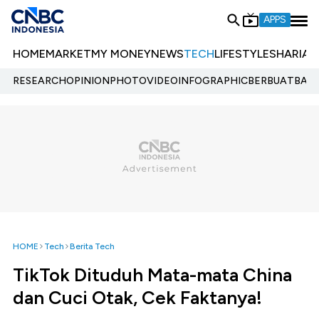
APPS
HOME
MARKET
MY MONEY
NEWS
TECH
LIFESTYLE
SHARIA
E
RESEARCH
OPINION
PHOTO
VIDEO
INFOGRAPHIC
BERBUATBAIK.
HOME
Tech
Berita Tech
TikTok Dituduh Mata-mata China
dan Cuci Otak, Cek Faktanya!