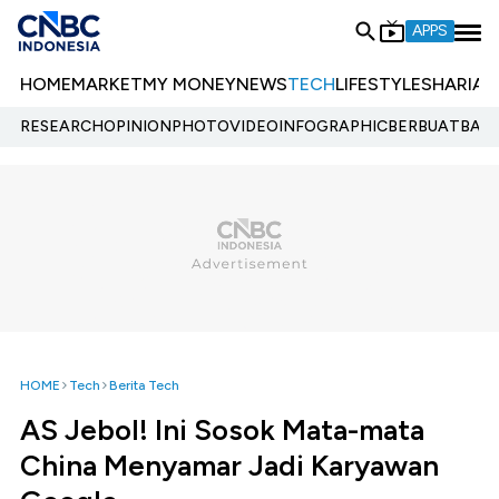
APPS
HOME
MARKET
MY MONEY
NEWS
TECH
LIFESTYLE
SHARIA
E
RESEARCH
OPINION
PHOTO
VIDEO
INFOGRAPHIC
BERBUATBAIK.
HOME
Tech
Berita Tech
AS Jebol! Ini Sosok Mata-mata
China Menyamar Jadi Karyawan