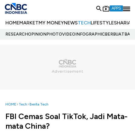
APPS
HOME
MARKET
MY MONEY
NEWS
TECH
LIFESTYLE
SHARIA
E
RESEARCH
OPINION
PHOTO
VIDEO
INFOGRAPHIC
BERBUATBAIK.
HOME
Tech
Berita Tech
FBI Cemas Soal TikTok, Jadi Mata-
mata China?