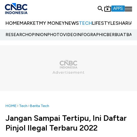
APPS
HOME
MARKET
MY MONEY
NEWS
TECH
LIFESTYLE
SHARIA
E
RESEARCH
OPINION
PHOTO
VIDEO
INFOGRAPHIC
BERBUATBAIK.
HOME
Tech
Berita Tech
Jangan Sampai Tertipu, Ini Daftar
Pinjol Ilegal Terbaru 2022