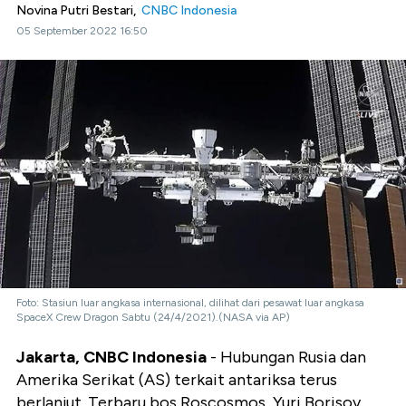
Novina Putri Bestari,
CNBC Indonesia
05 September 2022 16:50
Foto: Stasiun luar angkasa internasional, dilihat dari pesawat luar angkasa
SpaceX Crew Dragon Sabtu (24/4/2021).(NASA via AP)
Jakarta, CNBC Indonesia
- Hubungan Rusia dan
Amerika Serikat (AS) terkait antariksa terus
berlanjut. Terbaru bos Roscosmos, Yuri Borisov