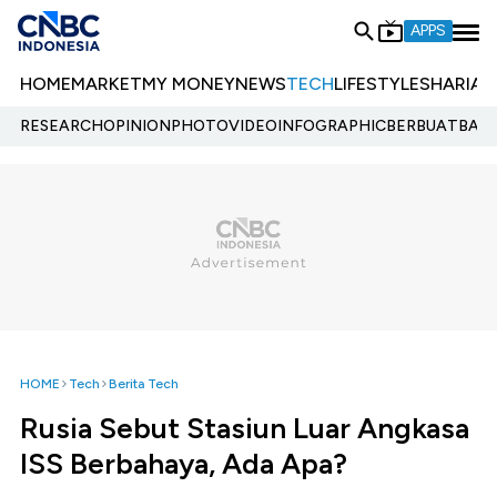
APPS
HOME
MARKET
MY MONEY
NEWS
TECH
LIFESTYLE
SHARIA
E
RESEARCH
OPINION
PHOTO
VIDEO
INFOGRAPHIC
BERBUATBAIK.
HOME
Tech
Berita Tech
Rusia Sebut Stasiun Luar Angkasa
ISS Berbahaya, Ada Apa?