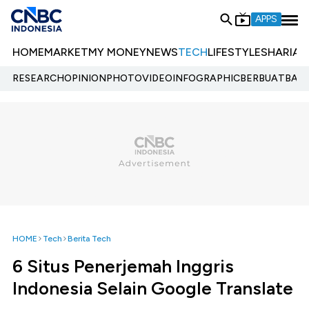
APPS
HOME
MARKET
MY MONEY
NEWS
TECH
LIFESTYLE
SHARIA
E
RESEARCH
OPINION
PHOTO
VIDEO
INFOGRAPHIC
BERBUATBAIK.
HOME
Tech
Berita Tech
6 Situs Penerjemah Inggris
Indonesia Selain Google Translate