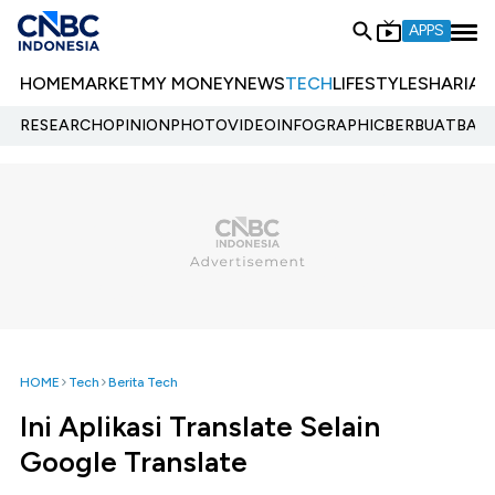
APPS
HOME
MARKET
MY MONEY
NEWS
TECH
LIFESTYLE
SHARIA
E
RESEARCH
OPINION
PHOTO
VIDEO
INFOGRAPHIC
BERBUATBAIK.
HOME
Tech
Berita Tech
Ini Aplikasi Translate Selain
Google Translate