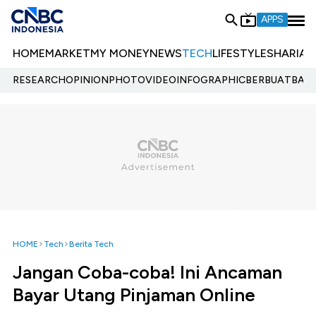
APPS
HOME
MARKET
MY MONEY
NEWS
TECH
LIFESTYLE
SHARIA
E
RESEARCH
OPINION
PHOTO
VIDEO
INFOGRAPHIC
BERBUATBAIK.
HOME
Tech
Berita Tech
Jangan Coba-coba! Ini Ancaman
Bayar Utang Pinjaman Online