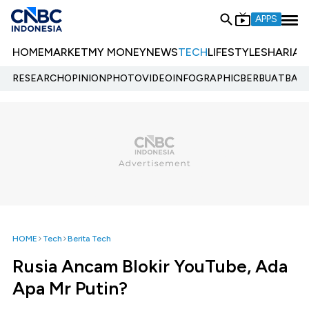
APPS
HOME
MARKET
MY MONEY
NEWS
TECH
LIFESTYLE
SHARIA
E
RESEARCH
OPINION
PHOTO
VIDEO
INFOGRAPHIC
BERBUATBAIK.
HOME
Tech
Berita Tech
Rusia Ancam Blokir YouTube, Ada
Apa Mr Putin?