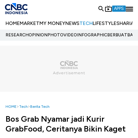
APPS
HOME
MARKET
MY MONEY
NEWS
TECH
LIFESTYLE
SHARIA
E
RESEARCH
OPINION
PHOTO
VIDEO
INFOGRAPHIC
BERBUATBAIK.
HOME
Tech
Berita Tech
Bos Grab Nyamar jadi Kurir
GrabFood, Ceritanya Bikin Kaget