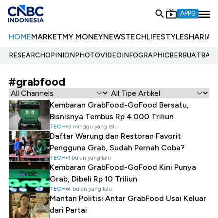
APPS
HOME
MARKET
MY MONEY
NEWS
TECH
LIFESTYLE
SHARIA
E
RESEARCH
OPINION
PHOTO
VIDEO
INFOGRAPHIC
BERBUATBAIK.
#grabfood
Kembaran GrabFood-GoFood Bersatu,
Bisnisnya Tembus Rp 4.000 Triliun
TECH
3 minggu yang lalu
Daftar Warung dan Restoran Favorit
Pengguna Grab, Sudah Pernah Coba?
TECH
1 bulan yang lalu
Kembaran GrabFood-GoFood Kini Punya
Grab, Dibeli Rp 10 Triliun
TECH
4 bulan yang lalu
Mantan Politisi Antar GrabFood Usai Keluar
dari Partai