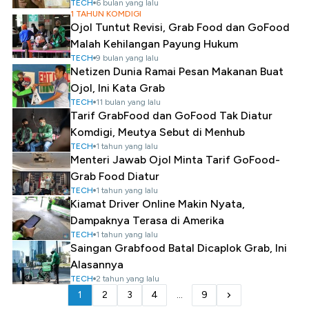
TECH
6 bulan yang lalu
1 TAHUN KOMDIGI
Ojol Tuntut Revisi, Grab Food dan GoFood
Malah Kehilangan Payung Hukum
TECH
9 bulan yang lalu
Netizen Dunia Ramai Pesan Makanan Buat
Ojol, Ini Kata Grab
TECH
11 bulan yang lalu
Tarif GrabFood dan GoFood Tak Diatur
Komdigi, Meutya Sebut di Menhub
TECH
1 tahun yang lalu
Menteri Jawab Ojol Minta Tarif GoFood-
Grab Food Diatur
TECH
1 tahun yang lalu
Kiamat Driver Online Makin Nyata,
Dampaknya Terasa di Amerika
TECH
1 tahun yang lalu
Saingan Grabfood Batal Dicaplok Grab, Ini
Alasannya
TECH
2 tahun yang lalu
1
2
3
4
...
9