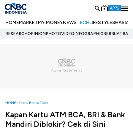
APPS
HOME
MARKET
MY MONEY
NEWS
TECH
LIFESTYLE
SHARIA
E
RESEARCH
OPINION
PHOTO
VIDEO
INFOGRAPHIC
BERBUATBAIK.
HOME
Tech
Berita Tech
Kapan Kartu ATM BCA, BRI & Bank
Mandiri Diblokir? Cek di Sini