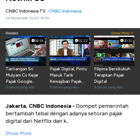
CNBC Indonesia TV,
CNBC Indonesia
24 November 2020 14:59
Related
Show More
06:54
02:22
00:53
Tantangan Sri
Pajak Digital, Pintu
Filipina Bersikukuh
Mulyani Cs Kejar
Masuk Tarik
Terapkan Pajak
Pajak Google
Kewajiban Pajak
Digital
Hingga Netflix
3 tahun yang lalu
OTT Asing
5 tahun yang lalu
6 tahun yang lalu
Jakarta, CNBC Indonesia -
Dompet pemerintah
bertambah tebal dengan adanya setoran pajak
digital dari Netflix dan k...
Show More