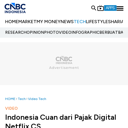
APPS
HOME
MARKET
MY MONEY
NEWS
TECH
LIFESTYLE
SHARIA
E
RESEARCH
OPINION
PHOTO
VIDEO
INFOGRAPHIC
BERBUATBAIK.
HOME
Tech
Video Tech
VIDEO
Indonesia Cuan dari Pajak Digital
Netflix CS