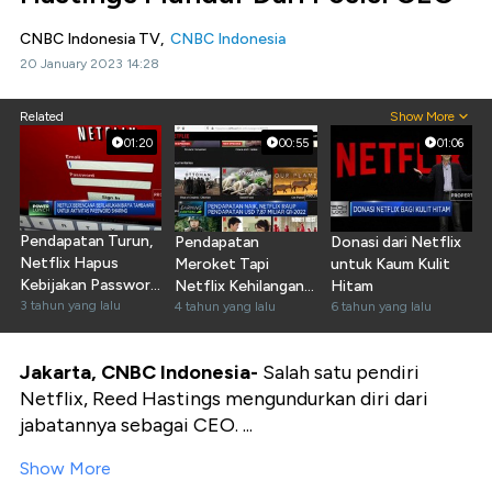
CNBC Indonesia TV,
CNBC Indonesia
20 January 2023 14:28
Related
Show More
01:20
00:55
01:06
Pendapatan Turun,
Pendapatan
Donasi dari Netflix
Netflix Hapus
Meroket Tapi
untuk Kaum Kulit
Kebijakan Password
Netflix Kehilangan
Hitam
Sharing
3 tahun yang lalu
200 Ribu Pelanggan
4 tahun yang lalu
6 tahun yang lalu
Jakarta, CNBC Indonesia-
Salah satu pendiri
Netflix, Reed Hastings mengundurkan diri dari
jabatannya sebagai CEO. ...
Show More