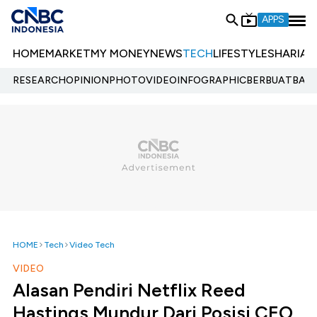
APPS
HOME
MARKET
MY MONEY
NEWS
TECH
LIFESTYLE
SHARIA
E
RESEARCH
OPINION
PHOTO
VIDEO
INFOGRAPHIC
BERBUATBAIK.
HOME
Tech
Video Tech
VIDEO
Alasan Pendiri Netflix Reed
Hastings Mundur Dari Posisi CEO