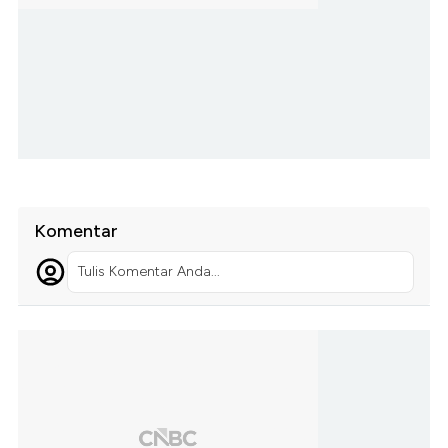
Komentar
Tulis Komentar Anda...