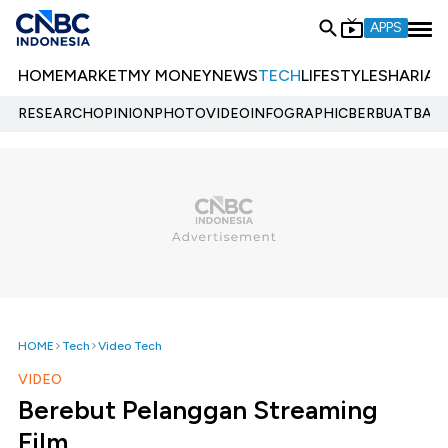
APPS
HOME
MARKET
MY MONEY
NEWS
TECH
LIFESTYLE
SHARIA
E
RESEARCH
OPINION
PHOTO
VIDEO
INFOGRAPHIC
BERBUATBAIK.
HOME
Tech
Video Tech
VIDEO
Berebut Pelanggan Streaming
Film