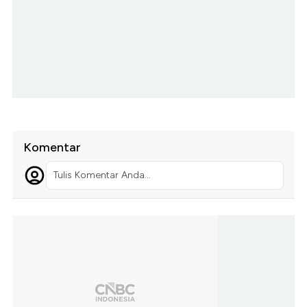
Komentar
Tulis Komentar Anda...