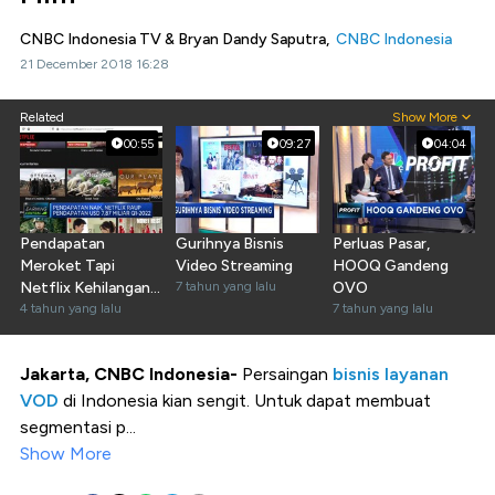
CNBC Indonesia TV & Bryan Dandy Saputra,
CNBC Indonesia
21 December 2018 16:28
Related
Show More
00:55
09:27
04:04
Pendapatan
Gurihnya Bisnis
Perluas Pasar,
Meroket Tapi
Video Streaming
HOOQ Gandeng
Netflix Kehilangan
7 tahun yang lalu
OVO
200 Ribu Pelanggan
4 tahun yang lalu
7 tahun yang lalu
Jakarta, CNBC Indonesia-
Persaingan
bisnis layanan
VOD
di Indonesia kian sengit. Untuk dapat membuat
segmentasi p...
Show More