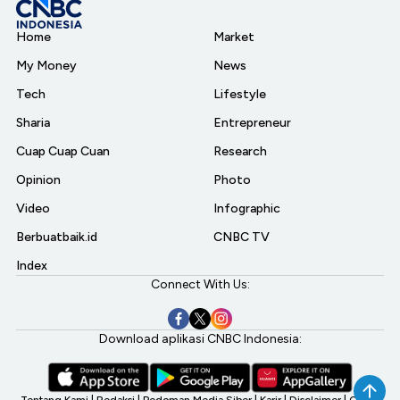
Home
Market
My Money
News
Tech
Lifestyle
Sharia
Entrepreneur
Cuap Cuap Cuan
Research
Opinion
Photo
Video
Infographic
Berbuatbaik.id
CNBC TV
Index
Connect With Us:
Download aplikasi CNBC Indonesia:
Tentang Kami
|
Redaksi
|
Pedoman Media Siber
|
Karir
|
Disclaimer
|
CNBC