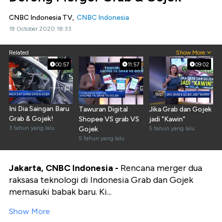
CNBC Indonesia TV,
CNBC Indonesia
19 October 2020 18:33
Related
Show More
00:57
11:57
09:02
Ini Dia Saingan Baru
Tawuran Digital
Jika Grab dan Gojek
Grab & Gojek!
Shopee VS grab VS
jadi "Kawin"
3 tahun yang lalu
Gojek
5 tahun yang lalu
5 tahun yang lalu
Jakarta, CNBC Indonesia -
Rencana merger dua
raksasa teknologi di Indonesia Grab dan Gojek
memasuki babak baru. Ki...
Show More