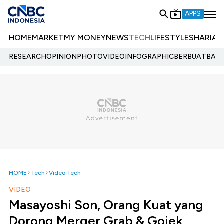
APPS
HOME
MARKET
MY MONEY
NEWS
TECH
LIFESTYLE
SHARIA
E
RESEARCH
OPINION
PHOTO
VIDEO
INFOGRAPHIC
BERBUATBAIK.
HOME
Tech
Video Tech
VIDEO
Masayoshi Son, Orang Kuat yang
Dorong Merger Grab & Gojek