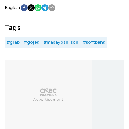
Bagikan:
Tags
#grab
#gojek
#masayoshi son
#softbank