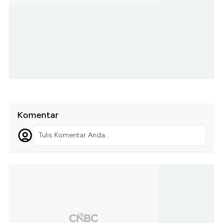
Komentar
Tulis Komentar Anda...