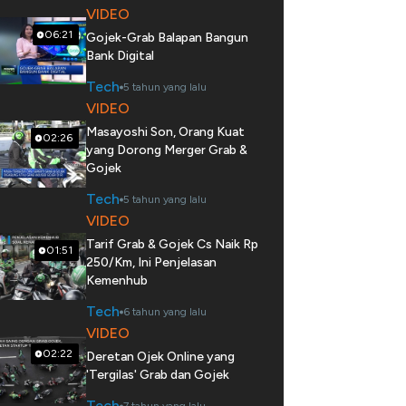
VIDEO
06:21
Gojek-Grab Balapan Bangun
Bank Digital
Tech
5 tahun yang lalu
VIDEO
Masayoshi Son, Orang Kuat
02:26
yang Dorong Merger Grab &
Gojek
Tech
5 tahun yang lalu
VIDEO
Tarif Grab & Gojek Cs Naik Rp
01:51
250/Km, Ini Penjelasan
Kemenhub
Tech
6 tahun yang lalu
VIDEO
02:22
Deretan Ojek Online yang
'Tergilas' Grab dan Gojek
Tech