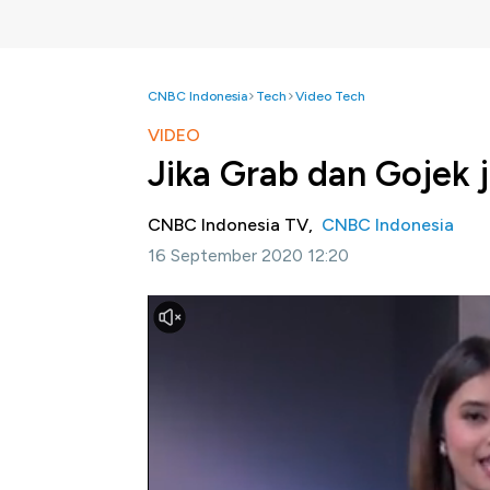
CNBC Indonesia
Tech
Video Tech
VIDEO
Jika Grab dan Gojek 
CNBC Indonesia TV,
CNBC Indonesia
16 September 2020 12:20
Jakarta, CNBC Indonesia-
Di tengah pande
raksasa ride hailing Gojek dan Grab kembali 
mengantongi restu dari pihak yang disebut "
mengapa 2 super app yang selama ini bersain
disatukan?
Selengkapnya Exist In Exist akan menjel
16/09/2020) berikut ini.