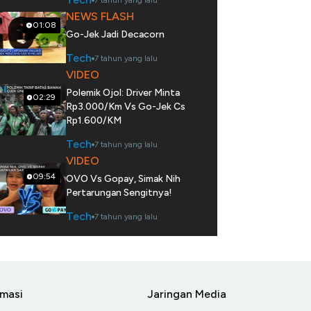
7 tahun yang lalu
NEWS FLASH
01:08
Go-Jek Jadi Decacorn
Tech
7 tahun yang lalu
VIDEO
Polemik Ojol: Driver Minta
02:29
Rp3.000/Km Vs Go-Jek Cs
Rp1.600/KM
Tech
7 tahun yang lalu
VIDEO
09:54
OVO Vs Gopay, Simak Nih
Pertarungan Sengitnya!
Tech
7 tahun yang lalu
rmasi
Jaringan Media