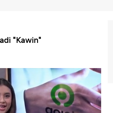
jadi "Kawin"
mi Covid-19 isu penggabungan usaha alias merger duo
mencuat. Kali ini aksi merger keduanya dikabarkan sudah
orang kuat". Siapa yang dimaksud orang kuat ini? Dan
g ketat merebut hati pelanggan justru sekarang ingin
askan dalam program Squawk Box CNBC Indonesia (Rabu,