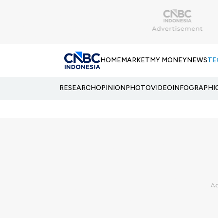
HOME
MARKET
MY MONEY
NEWS
TE
RESEARCH
OPINION
PHOTO
VIDEO
INFOGRAPHI