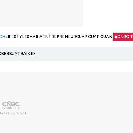
CH
LIFESTYLE
SHARIA
ENTREPRENEUR
CUAP CUAP CUAN
CNBC 
C
BERBUATBAIK.ID