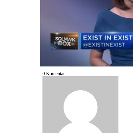
Bagikan:
#grab
#gojek
#merger