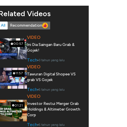
Related Videos
All
Recommendation
VIDEO
00:57
Ini Dia Saingan Baru Grab &
Gojek!
Tech
3 tahun yang lalu
VIDEO
11:57
Tawuran Digital Shopee VS
grab VS Gojek
Tech
5 tahun yang lalu
VIDEO
Investor Restui Merger Grab
01:21
Holdings & Altimeter Growth
Corp
Tech
5 tahun yang lalu