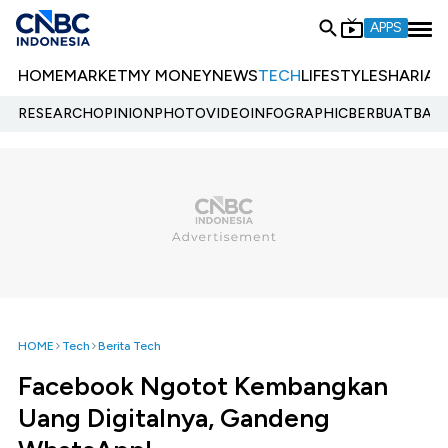
APPS
HOME
MARKET
MY MONEY
NEWS
TECH
LIFESTYLE
SHARIA
E
RESEARCH
OPINION
PHOTO
VIDEO
INFOGRAPHIC
BERBUATBAIK.
HOME
Tech
Berita Tech
Facebook Ngotot Kembangkan
Uang Digitalnya, Gandeng