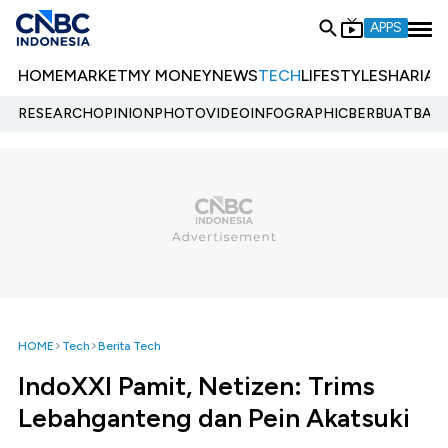
APPS
HOME
MARKET
MY MONEY
NEWS
TECH
LIFESTYLE
SHARIA
E
RESEARCH
OPINION
PHOTO
VIDEO
INFOGRAPHIC
BERBUATBAIK.
HOME
Tech
Berita Tech
IndoXXI Pamit, Netizen: Trims
Lebahganteng dan Pein Akatsuki