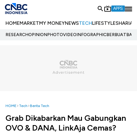
APPS
HOME
MARKET
MY MONEY
NEWS
TECH
LIFESTYLE
SHARIA
E
RESEARCH
OPINION
PHOTO
VIDEO
INFOGRAPHIC
BERBUATBAIK.
HOME
Tech
Berita Tech
Grab Dikabarkan Mau Gabungkan
OVO & DANA, LinkAja Cemas?