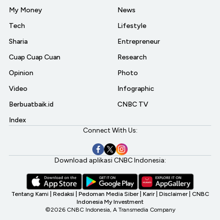
My Money
News
Tech
Lifestyle
Sharia
Entrepreneur
Cuap Cuap Cuan
Research
Opinion
Photo
Video
Infographic
Berbuatbaik.id
CNBC TV
Index
Connect With Us:
Download aplikasi CNBC Indonesia:
Tentang Kami
|
Redaksi
|
Pedoman Media Siber
|
Karir
|
Disclaimer
|
CNBC
Indonesia My Investment
©2026 CNBC Indonesia, A Transmedia Company