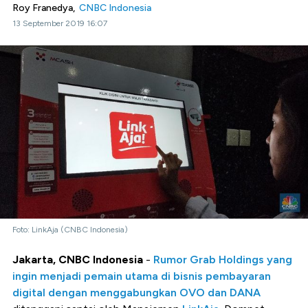
Roy Franedya,
CNBC Indonesia
13 September 2019 16:07
Foto: LinkAja (CNBC Indonesia)
Jakarta, CNBC Indonesia
-
Rumor Grab Holdings yang
ingin menjadi pemain utama di bisnis pembayaran
digital dengan menggabungkan OVO dan DANA