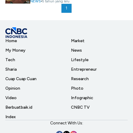
NEWS
5 tahun yang lalu
1
Home
Market
My Money
News
Tech
Lifestyle
Sharia
Entrepreneur
Cuap Cuap Cuan
Research
Opinion
Photo
Video
Infographic
Berbuatbaik.id
CNBC TV
Index
Connect With Us: