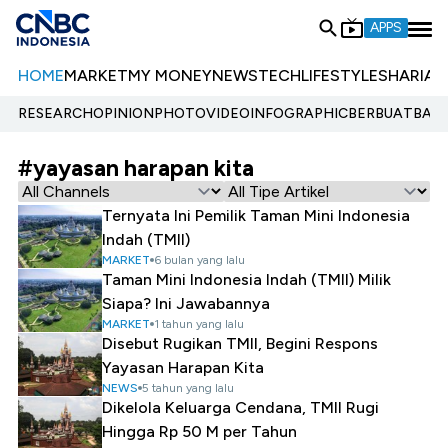
APPS
HOME
MARKET
MY MONEY
NEWS
TECH
LIFESTYLE
SHARIA
E
RESEARCH
OPINION
PHOTO
VIDEO
INFOGRAPHIC
BERBUATBAIK.
#yayasan harapan kita
Ternyata Ini Pemilik Taman Mini Indonesia
Indah (TMII)
MARKET
6 bulan yang lalu
Taman Mini Indonesia Indah (TMII) Milik
Siapa? Ini Jawabannya
MARKET
1 tahun yang lalu
Disebut Rugikan TMII, Begini Respons
Yayasan Harapan Kita
NEWS
5 tahun yang lalu
Dikelola Keluarga Cendana, TMII Rugi
Hingga Rp 50 M per Tahun