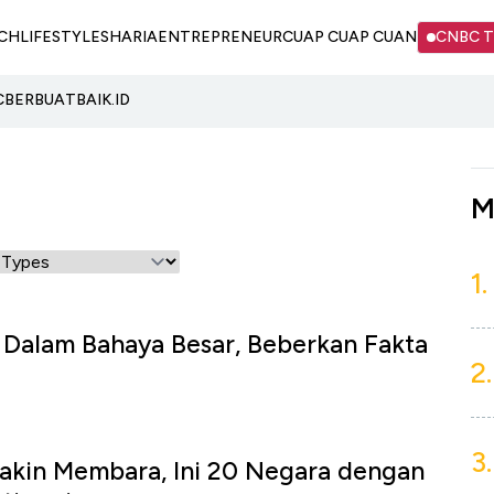
CH
LIFESTYLE
SHARIA
ENTREPRENEUR
CUAP CUAP CUAN
CNBC 
C
BERBUATBAIK.ID
M
1.
 Dalam Bahaya Besar, Beberkan Fakta
2.
3.
akin Membara, Ini 20 Negara dengan