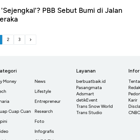
 'Sejengkal'? PBB Sebut Bumi di Jalan
eraka
2
3
ategori
Layanan
Info
y Money
News
berbuatbaik.id
Tent
Pasangmata
Redak
ech
Lifestyle
Adsmart
Pedom
detikEvent
Karir
haria
Entrepreneur
Trans Snow World
Discl
uap Cuap Cuan
Research
Trans Studio
CNBC 
pini
Foto
ideo
Infografis