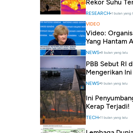
Rekor Suhu Ter
RESEARCH
1 bulan yang 
VIDEO
Video: Organis
Yang Hantam 
NEWS
8 bulan yang lalu
PBB Sebut RI 
Mengerikan Ini
NEWS
9 bulan yang lalu
Ini Penyumbang
Kerap Terjadi!
TECH
11 bulan yang lalu
Lembaga Dunia 