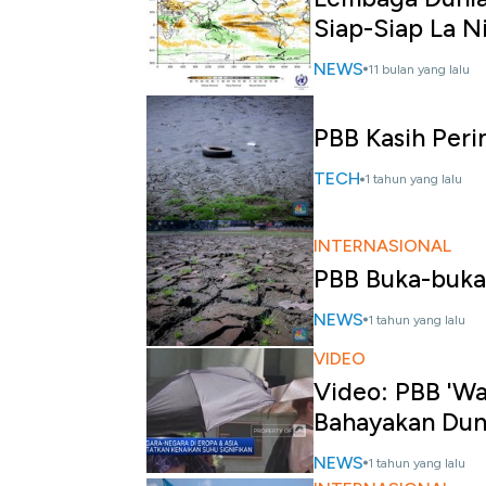
Siap-Siap La N
NEWS
11 bulan yang lalu
PBB Kasih Peri
TECH
1 tahun yang lalu
INTERNASIONAL
PBB Buka-buka
NEWS
1 tahun yang lalu
VIDEO
Video: PBB 'Wa
Bahayakan Dun
NEWS
1 tahun yang lalu