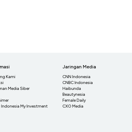
rmasi
Jaringan Media
ang Kami
CNN Indonesia
si
CNBC Indonesia
an Media Siber
Haibunda
Beautynesia
aimer
Female Daily
Indonesia My Investment
CXO Media