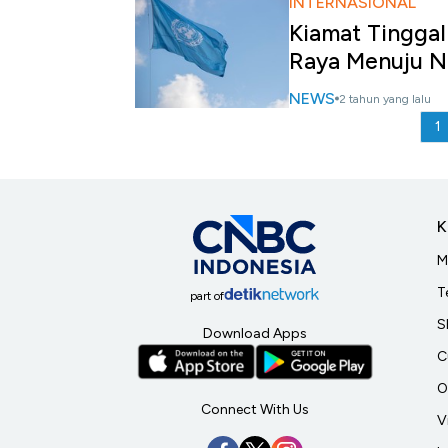
INTERNASIONAL
Kiamat Tinggal
Raya Menuju N
NEWS
2 tahun yang lalu
1
K
M
T
part of
S
Download Apps
C
O
Connect With Us
V