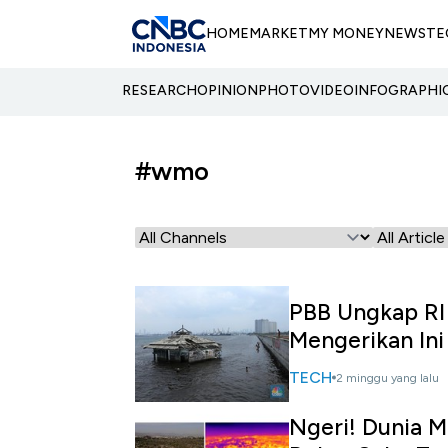
HOME
MARKET
MY MONEY
NEWS
TE
RESEARCH
OPINION
PHOTO
VIDEO
INFOGRAPHI
#wmo
PBB Ungkap RI
Mengerikan Ini
TECH
2 minggu yang lalu
Ngeri! Dunia M