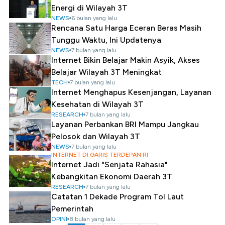
Energi di Wilayah 3T
NEWS
6 bulan yang lalu
Rencana Satu Harga Eceran Beras Masih
Tunggu Waktu, Ini Updatenya
NEWS
7 bulan yang lalu
Internet Bikin Belajar Makin Asyik, Akses
Belajar Wilayah 3T Meningkat
TECH
7 bulan yang lalu
Internet Menghapus Kesenjangan, Layanan
Kesehatan di Wilayah 3T
RESEARCH
7 bulan yang lalu
Layanan Perbankan BRI Mampu Jangkau
Pelosok dan Wilayah 3T
NEWS
7 bulan yang lalu
INTERNET DI GARIS TERDEPAN RI
Internet Jadi "Senjata Rahasia"
Kebangkitan Ekonomi Daerah 3T
RESEARCH
7 bulan yang lalu
Catatan 1 Dekade Program Tol Laut
Pemerintah
OPINI
8 bulan yang lalu