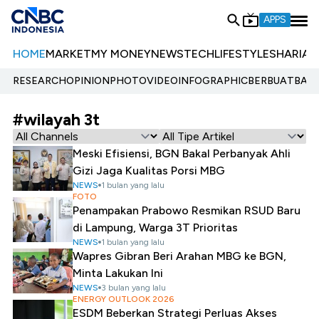
APPS
HOME
MARKET
MY MONEY
NEWS
TECH
LIFESTYLE
SHARIA
E
RESEARCH
OPINION
PHOTO
VIDEO
INFOGRAPHIC
BERBUATBAIK.
#wilayah 3t
Meski Efisiensi, BGN Bakal Perbanyak Ahli
Gizi Jaga Kualitas Porsi MBG
NEWS
1 bulan yang lalu
FOTO
Penampakan Prabowo Resmikan RSUD Baru
di Lampung, Warga 3T Prioritas
NEWS
1 bulan yang lalu
Wapres Gibran Beri Arahan MBG ke BGN,
Minta Lakukan Ini
NEWS
3 bulan yang lalu
ENERGY OUTLOOK 2026
ESDM Beberkan Strategi Perluas Akses