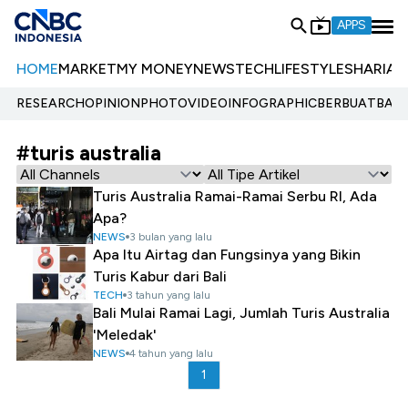
APPS
HOME
MARKET
MY MONEY
NEWS
TECH
LIFESTYLE
SHARIA
E
RESEARCH
OPINION
PHOTO
VIDEO
INFOGRAPHIC
BERBUATBAIK.
#turis australia
Turis Australia Ramai-Ramai Serbu RI, Ada
Apa?
NEWS
3 bulan yang lalu
Apa Itu Airtag dan Fungsinya yang Bikin
Turis Kabur dari Bali
TECH
3 tahun yang lalu
Bali Mulai Ramai Lagi, Jumlah Turis Australia
'Meledak'
NEWS
4 tahun yang lalu
1