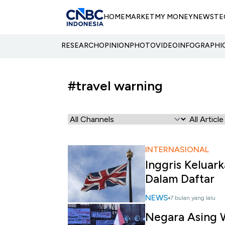
HOME
MARKET
MY MONEY
NEWS
TE
RESEARCH
OPINION
PHOTO
VIDEO
INFOGRAPHI
#travel warning
INTERNASIONAL
Inggris Keluar
Dalam Daftar
NEWS
7 bulan yang lalu
Negara Asing 