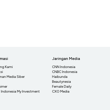
rmasi
Jaringan Media
ang Kami
CNN Indonesia
si
CNBC Indonesia
an Media Siber
Haibunda
Beautynesia
aimer
Female Daily
Indonesia My Investment
CXO Media