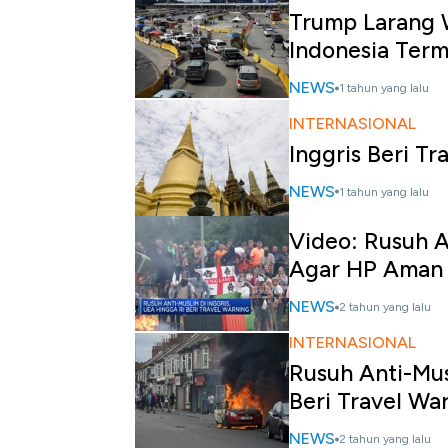
Trump Larang 
Indonesia Ter
NEWS
1 tahun yang lalu
INTERNASIONAL
Inggris Beri T
NEWS
1 tahun yang lalu
Video: Rusuh A
Agar HP Aman
NEWS
2 tahun yang lalu
INTERNASIONAL
Rusuh Anti-Mus
Beri Travel Wa
NEWS
2 tahun yang lalu