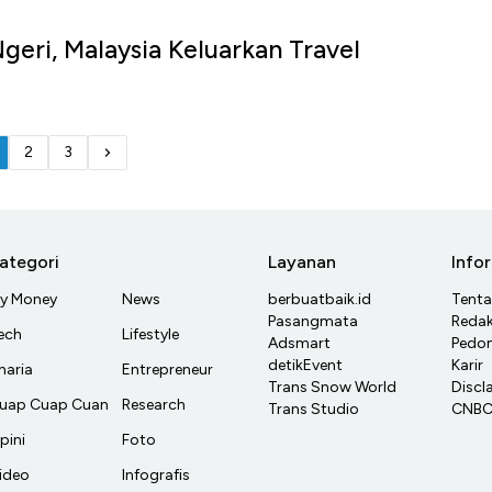
geri, Malaysia Keluarkan Travel
2
3
ategori
Layanan
Info
y Money
News
berbuatbaik.id
Tent
Pasangmata
Redak
ech
Lifestyle
Adsmart
Pedom
detikEvent
Karir
haria
Entrepreneur
Trans Snow World
Discl
uap Cuap Cuan
Research
Trans Studio
CNBC 
pini
Foto
ideo
Infografis