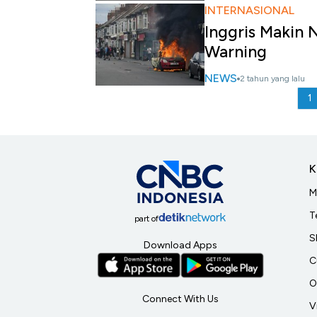
INTERNASIONAL
Inggris Makin N
Warning
NEWS
2 tahun yang lalu
1
K
M
T
part of
S
Download Apps
C
O
Connect With Us
V