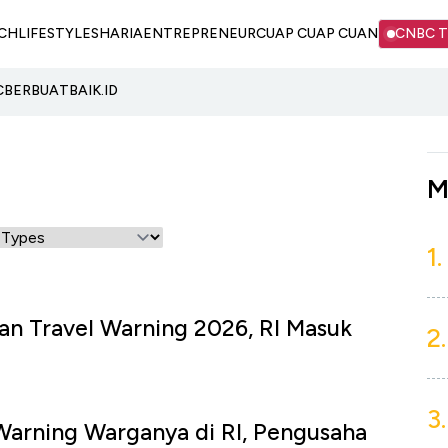
CH
LIFESTYLE
SHARIA
ENTREPRENEUR
CUAP CUAP CUAN
CNBC 
C
BERBUATBAIK.ID
M
1.
kan Travel Warning 2026, RI Masuk
2.
3.
Warning Warganya di RI, Pengusaha