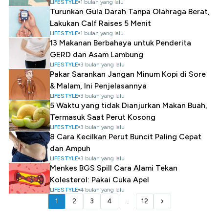
LIFESTYLE
1 bulan yang lalu
Turunkan Gula Darah Tanpa Olahraga Berat,
Lakukan Calf Raises 5 Menit
LIFESTYLE
1 bulan yang lalu
13 Makanan Berbahaya untuk Penderita
GERD dan Asam Lambung
LIFESTYLE
3 bulan yang lalu
Pakar Sarankan Jangan Minum Kopi di Sore
& Malam, Ini Penjelasannya
LIFESTYLE
3 bulan yang lalu
5 Waktu yang tidak Dianjurkan Makan Buah,
Termasuk Saat Perut Kosong
LIFESTYLE
3 bulan yang lalu
8 Cara Kecilkan Perut Buncit Paling Cepat
dan Ampuh
LIFESTYLE
3 bulan yang lalu
Menkes BGS Spill Cara Alami Tekan
Kolesterol: Pakai Cuka Apel
LIFESTYLE
4 bulan yang lalu
1
2
3
4
...
12