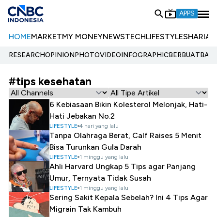
APPS
HOME
MARKET
MY MONEY
NEWS
TECH
LIFESTYLE
SHARIA
E
RESEARCH
OPINION
PHOTO
VIDEO
INFOGRAPHIC
BERBUATBAIK.
#tips kesehatan
6 Kebiasaan Bikin Kolesterol Melonjak, Hati-
Hati Jebakan No.2
LIFESTYLE
4 hari yang lalu
Tanpa Olahraga Berat, Calf Raises 5 Menit
Bisa Turunkan Gula Darah
LIFESTYLE
1 minggu yang lalu
Ahli Harvard Ungkap 5 Tips agar Panjang
Umur, Ternyata Tidak Susah
LIFESTYLE
1 minggu yang lalu
Sering Sakit Kepala Sebelah? Ini 4 Tips Agar
Migrain Tak Kambuh