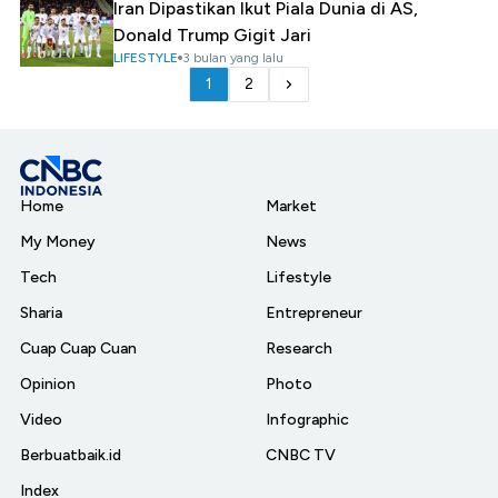
Iran Dipastikan Ikut Piala Dunia di AS,
Donald Trump Gigit Jari
LIFESTYLE
3 bulan yang lalu
1
2
Home
Market
My Money
News
Tech
Lifestyle
Sharia
Entrepreneur
Cuap Cuap Cuan
Research
Opinion
Photo
Video
Infographic
Berbuatbaik.id
CNBC TV
Index