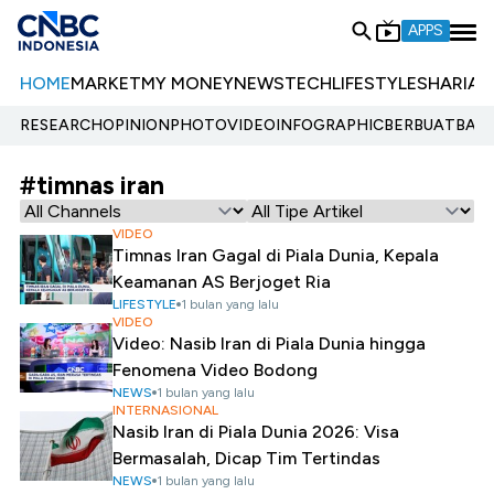
APPS
HOME
MARKET
MY MONEY
NEWS
TECH
LIFESTYLE
SHARIA
E
RESEARCH
OPINION
PHOTO
VIDEO
INFOGRAPHIC
BERBUATBAIK.
#timnas iran
VIDEO
Timnas Iran Gagal di Piala Dunia, Kepala
Keamanan AS Berjoget Ria
LIFESTYLE
1 bulan yang lalu
VIDEO
Video: Nasib Iran di Piala Dunia hingga
Fenomena Video Bodong
NEWS
1 bulan yang lalu
INTERNASIONAL
Nasib Iran di Piala Dunia 2026: Visa
Bermasalah, Dicap Tim Tertindas
NEWS
1 bulan yang lalu