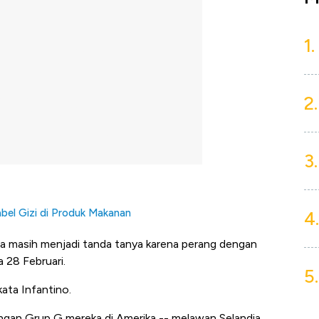
1.
2.
3.
bel Gizi di Produk Makanan
4.
nia masih menjadi tanda tanya karena perang dengan
 28 Februari.
5.
kata Infantino.
ngan Grup G mereka di Amerika -- melawan Selandia