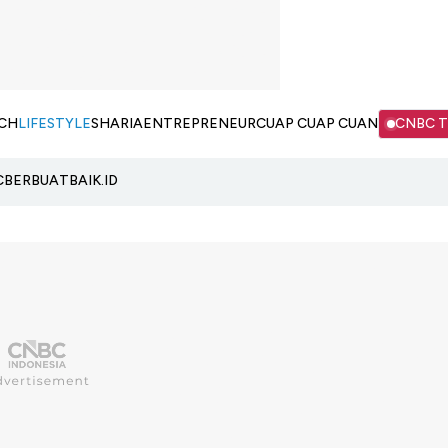
CH
LIFESTYLE
SHARIA
ENTREPRENEUR
CUAP CUAP CUAN
CNBC 
C
BERBUATBAIK.ID