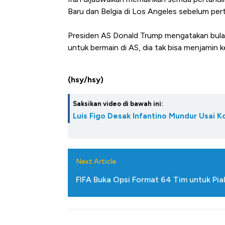
Baru dan Belgia di Los Angeles sebelum pert
Presiden AS Donald Trump mengatakan bulan 
untuk bermain di AS, dia tak bisa menjamin 
(hsy/hsy)
Saksikan video di bawah ini:
Luis Figo Desak Infantino Mundur Usai K
Kongo Tutup Keran Ekspor, 
Tembaga Terbang ke Zona B
Next Article
FIFA Buka Opsi Format 64 Tim untuk Pia