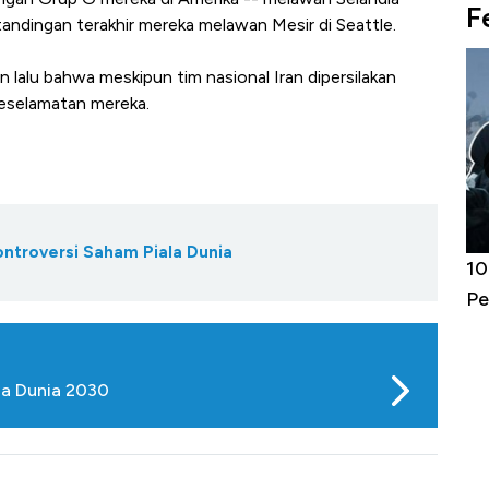
F
andingan terakhir mereka melawan Mesir di Seattle.
lalu bahwa meskipun tim nasional Iran dipersilakan
keselamatan mereka.
ontroversi Saham Piala Dunia
Harga
Adu Panas Kinerja Emiten Minyak RI,
10
erbahaya
Mana yang Cuannya Paling Menyala?
Pe
la Dunia 2030