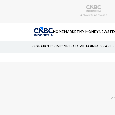
HOME
MARKET
MY MONEY
NEWS
TE
RESEARCH
OPINION
PHOTO
VIDEO
INFOGRAPHI