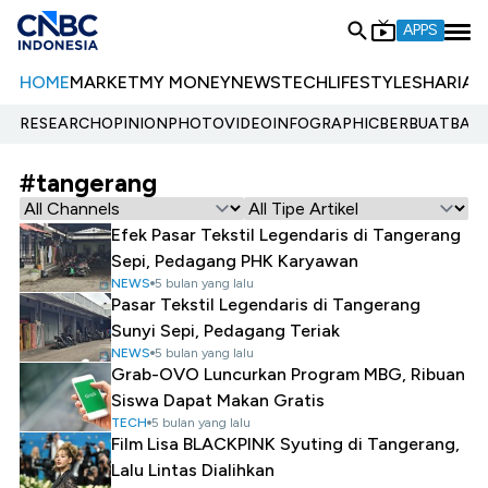
APPS
HOME
MARKET
MY MONEY
NEWS
TECH
LIFESTYLE
SHARIA
E
RESEARCH
OPINION
PHOTO
VIDEO
INFOGRAPHIC
BERBUATBAIK.
#tangerang
Efek Pasar Tekstil Legendaris di Tangerang
Sepi, Pedagang PHK Karyawan
NEWS
5 bulan yang lalu
Pasar Tekstil Legendaris di Tangerang
Sunyi Sepi, Pedagang Teriak
NEWS
5 bulan yang lalu
Grab-OVO Luncurkan Program MBG, Ribuan
Siswa Dapat Makan Gratis
TECH
5 bulan yang lalu
Film Lisa BLACKPINK Syuting di Tangerang,
Lalu Lintas Dialihkan