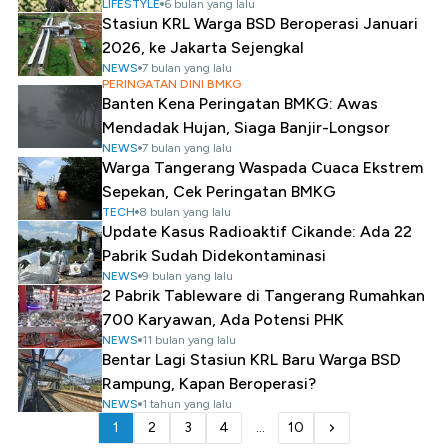
LIFESTYLE
6 bulan yang lalu
Stasiun KRL Warga BSD Beroperasi Januari
2026, ke Jakarta Sejengkal
NEWS
7 bulan yang lalu
PERINGATAN DINI BMKG
Banten Kena Peringatan BMKG: Awas
Mendadak Hujan, Siaga Banjir-Longsor
NEWS
7 bulan yang lalu
Warga Tangerang Waspada Cuaca Ekstrem
Sepekan, Cek Peringatan BMKG
TECH
8 bulan yang lalu
Update Kasus Radioaktif Cikande: Ada 22
Pabrik Sudah Didekontaminasi
NEWS
9 bulan yang lalu
2 Pabrik Tableware di Tangerang Rumahkan
700 Karyawan, Ada Potensi PHK
NEWS
11 bulan yang lalu
Bentar Lagi Stasiun KRL Baru Warga BSD
Rampung, Kapan Beroperasi?
NEWS
1 tahun yang lalu
1
2
3
4
...
10