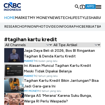
APPS
HOME
MARKET
MY MONEY
NEWS
TECH
LIFESTYLE
SHARIA
E
RESEARCH
OPINION
PHOTO
VIDEO
INFOGRAPHIC
BERBUATBAIK.
#tagihan kartu kredit
Jaga Daya Beli di 2026, Bos BI Ringankan
Tagihan & Denda Kartu Kredit
MARKET
6 bulan yang lalu
Ini Alasan Muncul Tagihan Kartu Kredit
Meski Tidak Dipakai Belanja
MARKET
2 tahun yang lalu
Tagihan Kartu Kredit Bikin Jantungan? Bisa
Jadi Gara-gara Ini
MY MONEY
3 tahun yang lalu
Warga AS 'Merana' Karena Suku Bunga,
Warga RI Perlu Waspada?