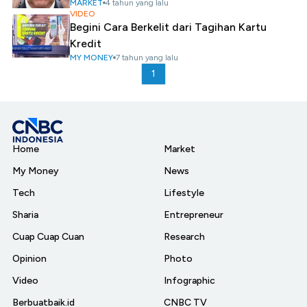
MARKET
4 tahun yang lalu
VIDEO
Begini Cara Berkelit dari Tagihan Kartu
Kredit
MY MONEY
7 tahun yang lalu
1
Home
Market
My Money
News
Tech
Lifestyle
Sharia
Entrepreneur
Cuap Cuap Cuan
Research
Opinion
Photo
Video
Infographic
Berbuatbaik.id
CNBC TV