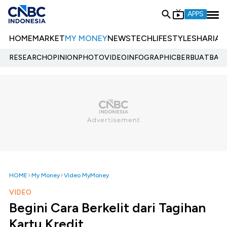
APPS
HOME
MARKET
MY MONEY
NEWS
TECH
LIFESTYLE
SHARIA
E
RESEARCH
OPINION
PHOTO
VIDEO
INFOGRAPHIC
BERBUATBAIK.
HOME
My Money
Video MyMoney
VIDEO
Begini Cara Berkelit dari Tagihan
Kartu Kredit