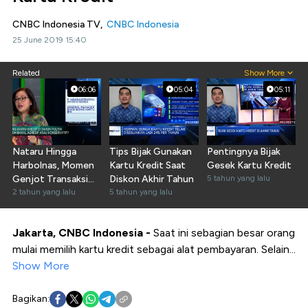
CNBC Indonesia TV,
CNBC Indonesia
25 June 2019 15:40
Related
Show More
06:06
05:04
05:11
Nataru Hingga
Tips Bijak Gunakan
Pentingnya Bijak
Harbolnas, Momen
Kartu Kredit Saat
Gesek Kartu Kredit
Genjot Transaksi
Diskon Akhir Tahun
5 tahun yang lalu
Kartu Kredit?
2 tahun yang lalu
5 tahun yang lalu
Jakarta, CNBC Indonesia -
Saat ini sebagian besar orang
mulai memilih kartu kredit sebagai alat pembayaran. Selain...
Show More
Bagikan: