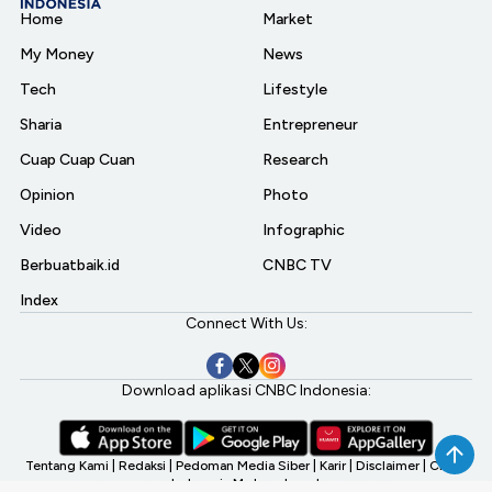
Home
Market
My Money
News
Tech
Lifestyle
Sharia
Entrepreneur
Cuap Cuap Cuan
Research
Opinion
Photo
Video
Infographic
Berbuatbaik.id
CNBC TV
Index
Connect With Us:
Download aplikasi CNBC Indonesia:
Tentang Kami
|
Redaksi
|
Pedoman Media Siber
|
Karir
|
Disclaimer
|
CNBC
Indonesia My Investment