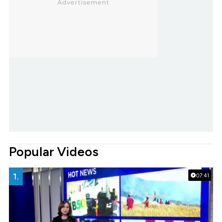
Popular Videos
1.
07:41