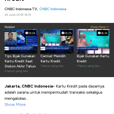
CNBC Indonesia TV,
CNBC Indonesia
25 June 2019 16:15
Related
Show More
05:04
05:25
06:34
Tips Bijak Gunakan
Cermat Memilih
Bijak Gunakan Kartu
Kartu Kredit Saat
Kartu Kredit
Kredit
Diskon Akhir Tahun
7 tahun yang lalu
7 tahun yang lalu
5 tahun yang lalu
Jakarta, CNBC Indonesia-
Kartu Kredit pada dasarnya
adalah sarana untuk mempermudah transaksi sekaligus
mengalokas...
Show More