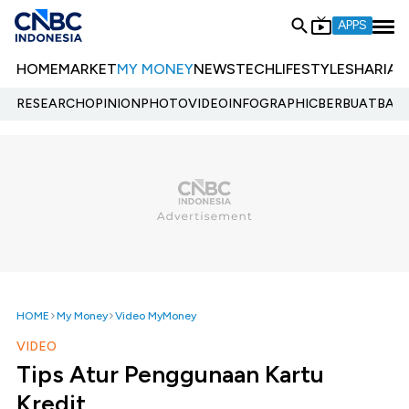
APPS
HOME
MARKET
MY MONEY
NEWS
TECH
LIFESTYLE
SHARIA
E
RESEARCH
OPINION
PHOTO
VIDEO
INFOGRAPHIC
BERBUATBAIK.
HOME
My Money
Video MyMoney
VIDEO
Tips Atur Penggunaan Kartu
Kredit