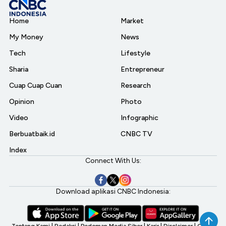
Home
Market
My Money
News
Tech
Lifestyle
Sharia
Entrepreneur
Cuap Cuap Cuan
Research
Opinion
Photo
Video
Infographic
Berbuatbaik.id
CNBC TV
Index
Connect With Us:
Download aplikasi CNBC Indonesia:
Tentang Kami
|
Redaksi
|
Pedoman Media Siber
|
Karir
|
Disclaimer
|
CNBC