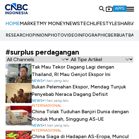
APPS
HOME
MARKET
MY MONEY
NEWS
TECH
LIFESTYLE
SHARIA
E
RESEARCH
OPINION
PHOTO
VIDEO
INFOGRAPHIC
BERBUATBAIK.
#surplus perdagangan
Tak Mau Tekor Dagang Lagi dengan
Thailand, RI Mau Genjot Ekspor Ini
NEWS
1 hari yang lalu
Bukan Pelemahan Ekspor, Mendag Tunjuk
Penyebab Neraca Dagang Defisit
NEWS
1 hari yang lalu
INTERNASIONAL
China Tolak Tuduhan Banjiri Dunia dengan
Produk Murah, Singgung AS-UE
NEWS
3 hari yang lalu
INTERNASIONAL
China Siaga di Hadapan AS-Eropa, Muncul