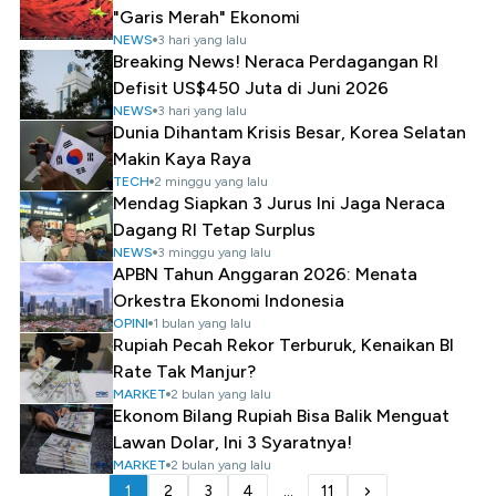
"Garis Merah" Ekonomi
NEWS
3 hari yang lalu
Breaking News! Neraca Perdagangan RI
Defisit US$450 Juta di Juni 2026
NEWS
3 hari yang lalu
Dunia Dihantam Krisis Besar, Korea Selatan
Makin Kaya Raya
TECH
2 minggu yang lalu
Mendag Siapkan 3 Jurus Ini Jaga Neraca
Dagang RI Tetap Surplus
NEWS
3 minggu yang lalu
APBN Tahun Anggaran 2026: Menata
Orkestra Ekonomi Indonesia
OPINI
1 bulan yang lalu
Rupiah Pecah Rekor Terburuk, Kenaikan BI
Rate Tak Manjur?
MARKET
2 bulan yang lalu
Ekonom Bilang Rupiah Bisa Balik Menguat
Lawan Dolar, Ini 3 Syaratnya!
MARKET
2 bulan yang lalu
1
2
3
4
...
11