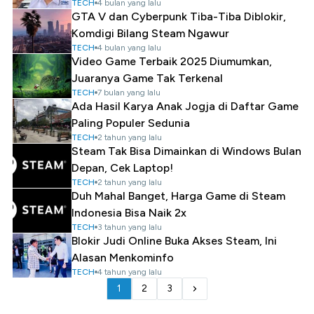
TECH
4 bulan yang lalu
GTA V dan Cyberpunk Tiba-Tiba Diblokir,
Komdigi Bilang Steam Ngawur
TECH
4 bulan yang lalu
Video Game Terbaik 2025 Diumumkan,
Juaranya Game Tak Terkenal
TECH
7 bulan yang lalu
Ada Hasil Karya Anak Jogja di Daftar Game
Paling Populer Sedunia
TECH
2 tahun yang lalu
Steam Tak Bisa Dimainkan di Windows Bulan
Depan, Cek Laptop!
TECH
2 tahun yang lalu
Duh Mahal Banget, Harga Game di Steam
Indonesia Bisa Naik 2x
TECH
3 tahun yang lalu
Blokir Judi Online Buka Akses Steam, Ini
Alasan Menkominfo
TECH
4 tahun yang lalu
1
2
3