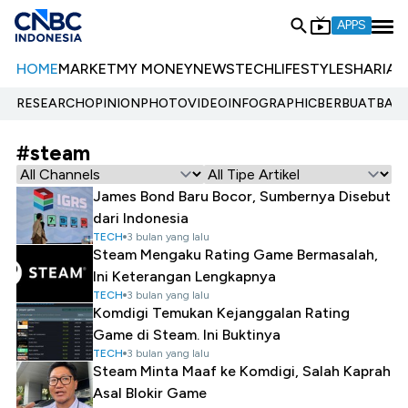
APPS
HOME
MARKET
MY MONEY
NEWS
TECH
LIFESTYLE
SHARIA
E
RESEARCH
OPINION
PHOTO
VIDEO
INFOGRAPHIC
BERBUATBAIK.
#steam
James Bond Baru Bocor, Sumbernya Disebut
dari Indonesia
TECH
3 bulan yang lalu
Steam Mengaku Rating Game Bermasalah,
Ini Keterangan Lengkapnya
TECH
3 bulan yang lalu
Komdigi Temukan Kejanggalan Rating
Game di Steam. Ini Buktinya
TECH
3 bulan yang lalu
Steam Minta Maaf ke Komdigi, Salah Kaprah
Asal Blokir Game