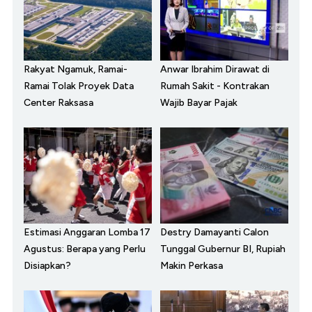
Rakyat Ngamuk, Ramai-
Anwar Ibrahim Dirawat di
Ramai Tolak Proyek Data
Rumah Sakit - Kontrakan
Center Raksasa
Wajib Bayar Pajak
Estimasi Anggaran Lomba 17
Destry Damayanti Calon
Agustus: Berapa yang Perlu
Tunggal Gubernur BI, Rupiah
Disiapkan?
Makin Perkasa