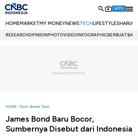
APPS
HOME
MARKET
MY MONEY
NEWS
TECH
LIFESTYLE
SHARIA
E
RESEARCH
OPINION
PHOTO
VIDEO
INFOGRAPHIC
BERBUATBAIK.
HOME
Tech
Berita Tech
James Bond Baru Bocor,
Sumbernya Disebut dari Indonesia