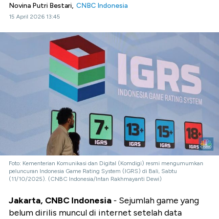
Novina Putri Bestari,
CNBC Indonesia
15 April 2026 13:45
Foto: Kementerian Komunikasi dan Digital (Komdigi) resmi mengumumkan
peluncuran Indonesia Game Rating System (IGRS) di Bali, Sabtu
(11/10/2025). (CNBC Indonesia/Intan Rakhmayanti Dewi)
Jakarta, CNBC Indonesia
- Sejumlah game yang
belum dirilis muncul di internet setelah data