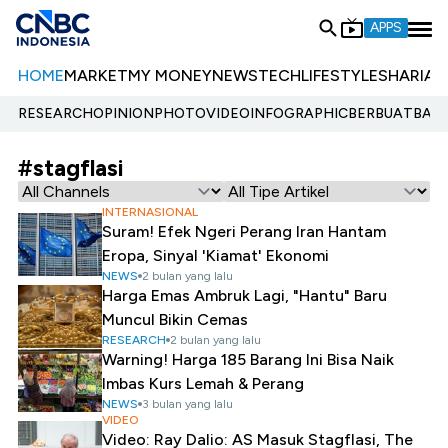
APPS
HOME
MARKET
MY MONEY
NEWS
TECH
LIFESTYLE
SHARIA
E
RESEARCH
OPINION
PHOTO
VIDEO
INFOGRAPHIC
BERBUATBAIK.
#stagflasi
INTERNASIONAL
Suram! Efek Ngeri Perang Iran Hantam
Eropa, Sinyal 'Kiamat' Ekonomi
NEWS
2 bulan yang lalu
Harga Emas Ambruk Lagi, "Hantu" Baru
Muncul Bikin Cemas
RESEARCH
2 bulan yang lalu
Warning! Harga 185 Barang Ini Bisa Naik
Imbas Kurs Lemah & Perang
NEWS
3 bulan yang lalu
VIDEO
Video: Ray Dalio: AS Masuk Stagflasi, The