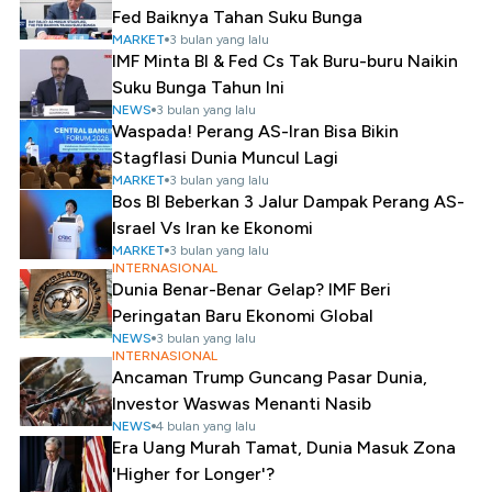
Fed Baiknya Tahan Suku Bunga
MARKET
3 bulan yang lalu
IMF Minta BI & Fed Cs Tak Buru-buru Naikin
Suku Bunga Tahun Ini
NEWS
3 bulan yang lalu
Waspada! Perang AS-Iran Bisa Bikin
Stagflasi Dunia Muncul Lagi
MARKET
3 bulan yang lalu
Bos BI Beberkan 3 Jalur Dampak Perang AS-
Israel Vs Iran ke Ekonomi
MARKET
3 bulan yang lalu
INTERNASIONAL
Dunia Benar-Benar Gelap? IMF Beri
Peringatan Baru Ekonomi Global
NEWS
3 bulan yang lalu
INTERNASIONAL
Ancaman Trump Guncang Pasar Dunia,
Investor Waswas Menanti Nasib
NEWS
4 bulan yang lalu
Era Uang Murah Tamat, Dunia Masuk Zona
'Higher for Longer'?