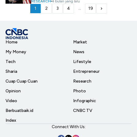
RESEARCH
4 bulan yang lalu
1
2
3
4
...
19
Home
Market
My Money
News
Tech
Lifestyle
Sharia
Entrepreneur
Cuap Cuap Cuan
Research
Opinion
Photo
Video
Infographic
Berbuatbaik.id
CNBC TV
Index
Connect With Us: